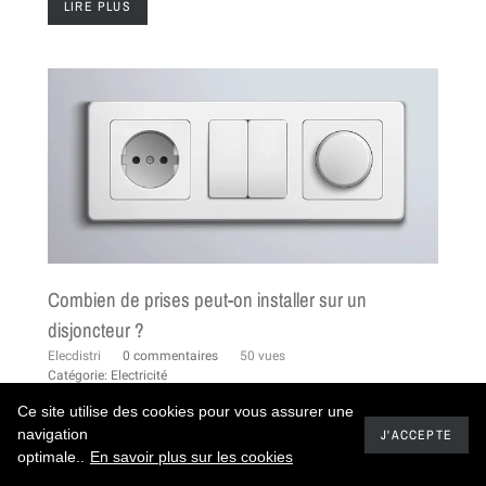
LIRE PLUS
Combien de prises peut-on installer sur un
disjoncteur ?
Elecdistri
0 commentaires
50 vues
Catégorie:
Electricité
Ce site utilise des cookies pour vous assurer une
Lorsque l’on réalise ou rénove une installation
navigation
J'ACCEPTE
optimale..
En savoir plus sur les cookies
électrique, une question revient souvent :
combien
de prises peut-on raccorder à un seul disjoncteur