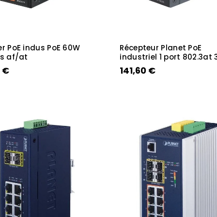
er PoE indus PoE 60W
Récepteur Planet PoE
s af/at
industriel 1 port 802.3at
 €
141,60 €