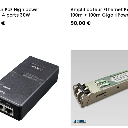
ur PoE High power
Amplificateur Ethernet P
t 4 ports 30W
100m + 100m Giga HPow
 €
90,00 €