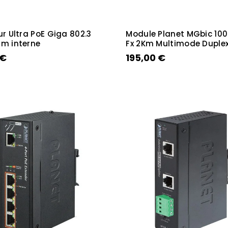
ur Ultra PoE Giga 802.3
Module Planet MGbic 10
im interne
Fx 2Km Multimode Duplex
 €
195,00 €