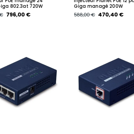
eur PoE managé 24
Injecteur Planet PoE 12 p
Giga 802.3at 720W
Giga managé 200W
796,00 €
470,40 €
 €
588,00 €