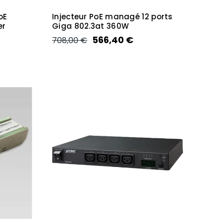
oE
Injecteur PoE managé 12 ports
er
Giga 802.3at 360W
566,40 €
708,00 €