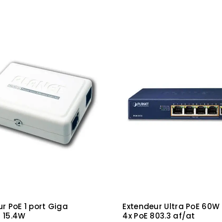
ur PoE 1 port Giga
Extendeur Ultra PoE 60W
f 15.4W
4x PoE 803.3 af/at