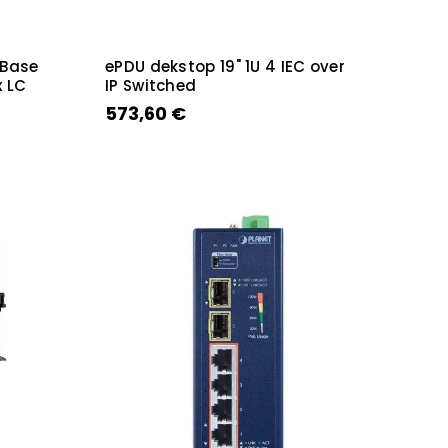
0Base
ePDU dekstop 19" 1U 4 IEC over
 LC
IP Switched
573,60 €