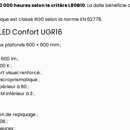
0 000 heures selon le critère L80B10
. La dalle bénéficie
ique est classé RG0 selon la norme EN 62778.
e LED Confort UGR16
ux plafonds 600 × 600 mm ;
 600 lm ;
0 K ;
rt visuel renforcé ;
icroprismatique ;
érieur à 80 ;
inférieur à 3 ;
;
n de repiquage ;
06 ;
eures ;