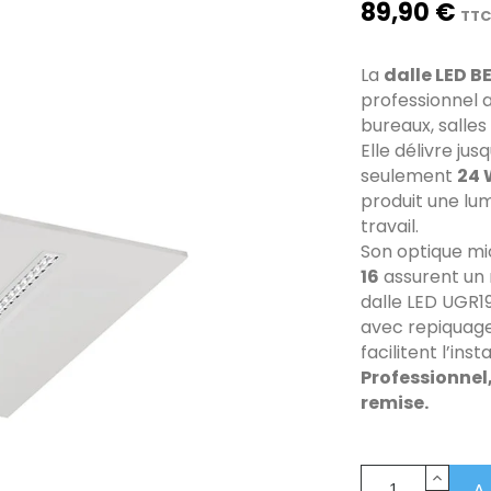
89,90 €
TT
La
dalle LED B
professionnel 
bureaux, salles
Elle délivre jus
seulement
24
produit une lu
travail.
Son optique mi
16
assurent un n
dalle LED UGR19
avec repiquage
facilitent l’ins
Professionnel
remise.
A