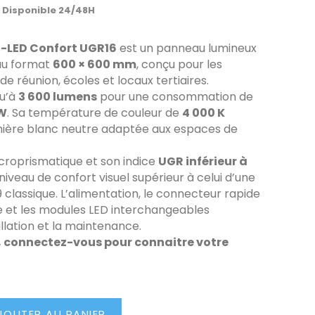
C
Disponible 24/48H
E-LED Confort UGR16
est un panneau lumineux
au format
600 × 600 mm
, conçu pour les
 de réunion, écoles et locaux tertiaires.
qu’à
3 600 lumens
pour une consommation de
 W
. Sa température de couleur de
4 000 K
mière blanc neutre adaptée aux espaces de
croprismatique et son indice
UGR inférieur à
iveau de confort visuel supérieur à celui d’une
 classique. L’alimentation, le connecteur rapide
 et les modules LED interchangeables
tallation et la maintenance.
, connectez-vous pour connaitre votre
JOUTER AU PANIER